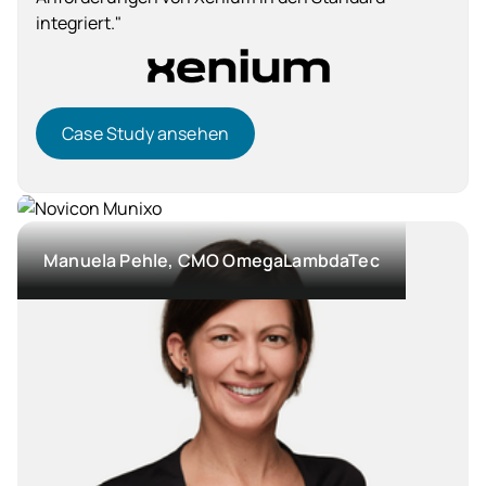
integriert."
Case Study ansehen
Case Study ansehen
Dienstleistung
Manuela Pehle, CMO OmegaLambdaTec