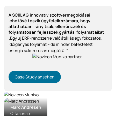
A SCIIL AG innovatív szoftvermegoldásai
lehetővé teszik ügyfeleik számára, hogy
átláthatóan irányítsák, ellenőrizzék és
folyamatosan fejlesszék gyártási folyamataikat
„Egy új ERP-rendszerre való átállás egy fokozatos,
időigényes folyamat – de minden befektetett
energia sokszorosan megtérül.”
Case Study ansehen
Case Study ansehen
Szolgáltatóipar
Marc Andresen
Olfasense