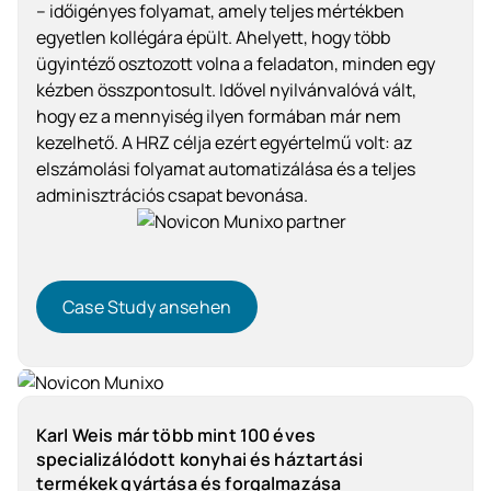
– időigényes folyamat, amely teljes mértékben
egyetlen kollégára épült. Ahelyett, hogy több
ügyintéző osztozott volna a feladaton, minden egy
kézben összpontosult. Idővel nyilvánvalóvá vált,
hogy ez a mennyiség ilyen formában már nem
kezelhető. A HRZ célja ezért egyértelmű volt: az
elszámolási folyamat automatizálása és a teljes
adminisztrációs csapat bevonása.
Case Study ansehen
Case Study ansehen
Szolgáltatóipar
Karl Weis már több mint 100 éves
specializálódott konyhai és háztartási
termékek gyártása és forgalmazása