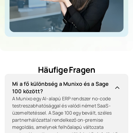
Szőlősi Zsuzsanna
Munixo ERP Tanácsadó
Häufige Fragen
Mi a fő különbség a Munixo és a Sage
100 között?
A Munixo egy AI-alapú ERP rendszer no-code
testreszabhatósággal és valódi német SaaS-
üzemeltetéssel. A Sage 100 egy bevált, széles
partnerhálózattal rendelkező on-premise
megoldás, amelynek felhőalapú változata