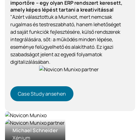
importőre – egy olyan ERP rendszert keresett,
amely képes lépést tartani a kreativitással
"Azért választottuk a Munixot, mert nemcsak
rugalmas és testreszabható, hanem lehetőséget
ad saját funkciók fejlesztésére, külső rendszerek
integrálására, sőt: a működés minden lépése,
eseménye felügyelhető és alakítható. Ez igazi
szabadságot jelent az egyedi folyamatok
digitalizálásában.
Case Study ansehen
Case Study ansehen
Kereskedelem
Michael Schneider
Xénium