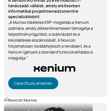
A Xenium AG immár 20 éve működő IT-
tanácsadó vállalat, amely elsősorban
informatikai projektmenedzsmentre
specializálódott
„A Munixo tökéletes ERP-megoldás a Xenium
számára, amely zökkenőmentesen támogatja a
teljesítményrögzítést, a számlázást és a
kiküldetések elszámolását. A Novicon
folyamatosan továbbfejleszti a rendszert, és a
Xenium igényeit a standard funkcionalitásba is
integrálja."
Case Study ansehen
Case Study ansehen
Szolgáltatóipar