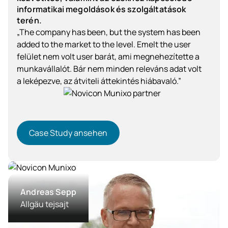
informatikai megoldások és szolgáltatások
terén.
„The company has been, but the system has been
added to the market to the level. Emelt the user
felület nem volt user barát, ami megnehezítette a
munkavállalót. Bár nem minden releváns adat volt
a leképezve, az átviteli áttekintés hiábavaló.”
Case Study ansehen
Case Study ansehen
Szolgáltatóipar
Andreas Sepp
Allgäu tejsajt