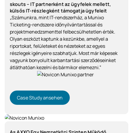
skouts – IT partnerként az ügyfelek mellett,
külsős IT-részlegként támogatja ügyfeleit
„Számunkra, mint IT-rendszerház, a Munixo
Ticketing-rendszere időnyilvántartással és
projektmenedzsmenttel felbecsülhetetlen érték.
Olyan eszközt kaptunk a kezünkbe, amellyel a
riportokat, felületeket és nézeteket az egyes
részlegek igényeire szabhatjuk. Most már képesek
vagyunk bonyolult karbantartási szerződéseinket
átláthatóan kezelni és bármikor elemezni.”
Case Study ansehen
Case Study ansehen
Szolgáltatóipar
As AXXO Egy Nemzetközi Szinten Működő