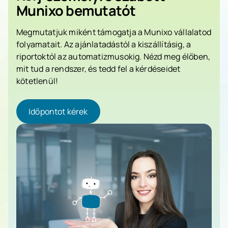
Munixo bemutatót
Megmutatjuk miként támogatja a Munixo vállalatod
folyamatait. Az ajánlatadástól a kiszállításig, a
riportoktól az automatizmusokig. Nézd meg élőben,
mit tud a rendszer, és tedd fel a kérdéseidet
kötetlenül!
Időpontot kérek
Időpontot kérek