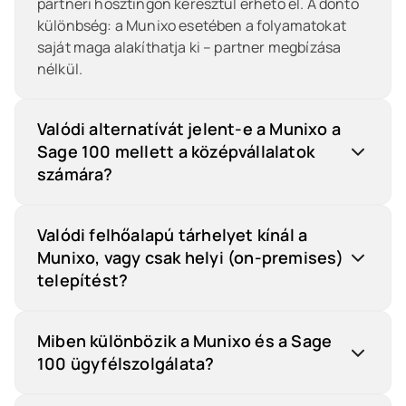
partneri hosztingon keresztül érhető el. A döntő
különbség: a Munixo esetében a folyamatokat
saját maga alakíthatja ki – partner megbízása
nélkül.
Valódi alternatívát jelent-e a Munixo a
Sage 100 mellett a középvállalatok
számára?
Igen – különösen azoknak a középvállalatoknak,
amelyek egyedi vagy iparágspecifikus
Valódi felhőalapú tárhelyet kínál a
folyamatokkal rendelkeznek a szolgáltatói
Munixo, vagy csak helyi (on-premises)
szektorban, a kereskedelemben, az
telepítést?
élelmiszeriparban vagy a gyógyszeriparban. A
A Munixo igény szerint helyi telepítéssel vagy
Munixo iparágspecifikusan előkonfigurált
SaaS-megoldásként is futtatható, kizárólag
modulokat, no-code tervezőközpontot és
Miben különbözik a Munixo és a Sage
németországi szervereken, háromszoros
közvetlen gyártói támogatást kínál. A Sage 100
100 ügyfélszolgálata?
zónaredundanciával, harmadik fél bevonása
akkor lehet erősebb választás, ha a fő szempont a
A Munixo támogatását közvetlenül a gyártó
nélkül. A Sage 100 elsődlegesen helyi telepítésre
már bevált partnerhálózat és a DACH-régióra