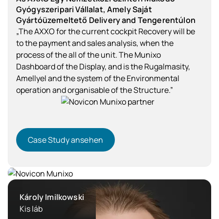
Gyógyszeripari Vállalat, Amely Saját
Gyártóüzemeltető Delivery and Tengerentúlon
„The AXXO for the current cockpit Recovery will be
to the payment and sales analysis, when the
process of the all of the unit. The Munixo
Dashboard of the Display, and is the Rugalmasity,
Amellyel and the system of the Environmental
operation and organisable of the Structure.”
Case Study ansehen
Case Study ansehen
Gyógyszeripar
Károly Imilkowski
Kis láb