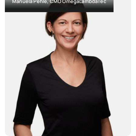
Manuela Pehle, CMO OmegaLambdaTec