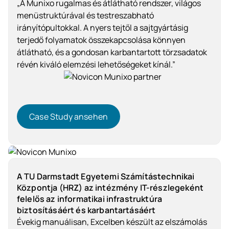
„A Munixo rugalmas és átlátható rendszer, világos
menüstruktúrával és testreszabható
irányítópultokkal. A nyers tejtől a sajtgyártásig
terjedő folyamatok összekapcsolása könnyen
átlátható, és a gondosan karbantartott törzsadatok
révén kiváló elemzési lehetőségeket kínál.”
Case Study ansehen
Case Study ansehen
Élelmiszeripar
A TU Darmstadt Egyetemi Számítástechnikai
Központja (HRZ) az intézmény IT-részlegeként
felelős az informatikai infrastruktúra
biztosításáért és karbantartásáért
Évekig manuálisan, Excelben készült az elszámolás