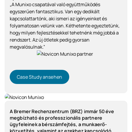
„A Munixo csapatával való együttműködés
egyszerűen fantasztikus. Van egy dedikált
kapcsolattartónk, aki ismeri az igényeinket és
folyamatosan velünk van. Kéthetente egyeztetünk,
hogy milyen fejlesztésekkel tehetnénk még jobbá a
rendszert. Az új ötletek pedig gyorsan
megvalósulnak.”
Case Study ansehen
Case Study ansehen
Szolgáltatóipar
A Bremer Rechenzentrum (BRZ) immár 50 éve
megbízható és professzionális partnere
ügyfeleinek a bérszámfejtés, a munkaerő-
közvetítés, valamint az ezekhez kapcsolódó