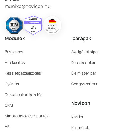
munixo@novicon.hu
Modulok
Iparágak
Beszerzés
Szolgáltatóipar
Értékesítés
Kereskedelem
Készletgazdálkodás
Élelmiszeripar
Gyártás
Gyógyszeripar
Dokumentumkezelés
Novicon
CRM
Kimutatások és riportok
Karrier
HR
Partnerek