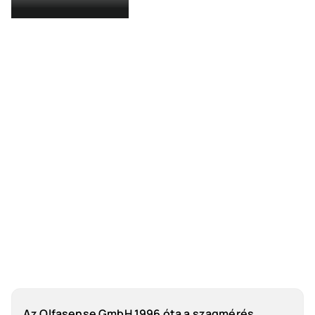
Az Olfasense GmbH 1996 óta a szagmérés