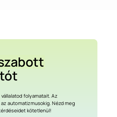
szabott
tót
állalatod folyamatait. Az
któl az automatizmusokig. Nézd meg
 kérdéseidet kötetlenül!