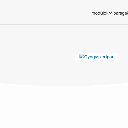
modulok
iparága
Gyógyszeripar