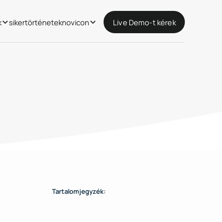
k
sikertörténetek
novicon
Live Demo-t kérek
Live Demo-t kérek
Tartalomjegyzék: