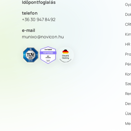
Időpontfoglalás
Gy
telefon
Do
+36 30 947 8492
CR
e-mail
Kim
munixo@novicon.hu
HR
Pr
Pén
Kon
Sz
Re
De
Üze
Mes