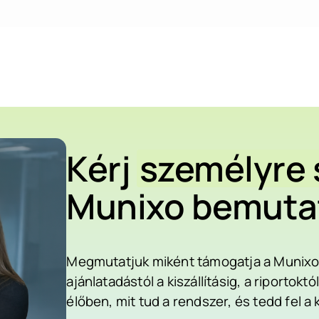
Kérj
személyre 
Munixo bemuta
Megmutatjuk miként támogatja a Munixo v
ajánlatadástól a kiszállításig, a riporto
élőben, mit tud a rendszer, és tedd fel a