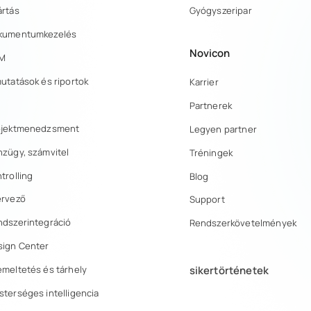
ártás
Gyógyszeripar
kumentumkezelés
Novicon
M
utatások és riportok
Karrier
Partnerek
ojektmenedzsment
Legyen partner
zügy, számvitel
Tréningek
trolling
Blog
ervező
Support
ndszerintegráció
Rendszerkövetelmények
sign Center
sikertörténetek
meltetés és tárhely
terséges intelligencia