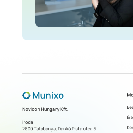
Szőlősi Zsuzsanna
Munixo ERP Tanácsadó
Mo
Be
Novicon Hungary Kft.
Ért
iroda
Ké
2800 Tatabánya, Dankó Pista utca 5.