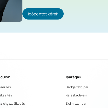
Időpontot kérek
Időpontot kérek
dulok
Iparágak
szerzés
Szolgáltatóipar
ékesítés
Kereskedelem
szletgazdálkodás
Élelmiszeripar