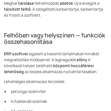
Meghal
tárolása
felhalmozódó
adatok
Újra elvégzik a
társított felhő
. A szolgáltató karbantartja, karbantartja
és frissíti a szoftvert.
Felhőben vagy helyszínen — funkciók
összehasonlítása
ERP szoftver
egyesíti a hasonló tartalmakat mindkét
megvalósítási módszerrel. A legnagyobb
előny
A
következő helyen található
központi hozzáférési
lehetőség
az összes alkalmazás nyilvántartásában.
Lehetséges alkalmazási területek:
pénzügyi számvitel
Kifizetendő számlák