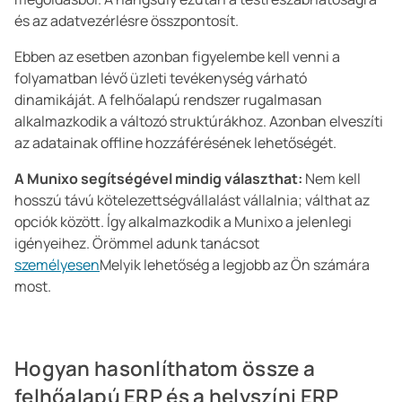
és az adatvezérlésre összpontosít.
Ebben az esetben azonban figyelembe kell venni a
folyamatban lévő üzleti tevékenység várható
dinamikáját. A felhőalapú rendszer rugalmasan
alkalmazkodik a változó struktúrákhoz. Azonban elveszíti
az adatainak offline hozzáférésének lehetőségét.
A Munixo segítségével mindig választhat:
Nem kell
hosszú távú kötelezettségvállalást vállalnia; válthat az
opciók között. Így alkalmazkodik a Munixo a jelenlegi
igényeihez. Örömmel adunk tanácsot
személyesen
Melyik lehetőség a legjobb az Ön számára
most.
Hogyan hasonlíthatom össze a
felhőalapú ERP és a helyszíni ERP