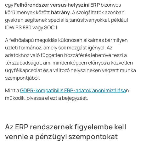
egy
Felhőrendszer versus helyszíni ERP
bizonyos
körülmények között
hátrány
. A szolgáltatók azonban
gyakran segítenek speciális tanúsítványokkal, például
IDW PS 880 vagy SOC 1.
A felhőalapú megoldás különösen alkalmas bármilyen
üzleti formához, amely sok mozgást igényel. Az
adatokhoz való független hozzáférés lehetővé teszi a
térszabadságot, ami mindenképpen előnyös a közvetlen
ügyfélkapcsolat és a változó helyszíneken végzett munka
szempontjából.
Mint a
GDPR-kompatibilis ERP-adatok anonimizálása
n
működik, olvassa el ezt a bejegyzést.
Az ERP rendszernek figyelembe kell
vennie a pénzügyi szempontokat