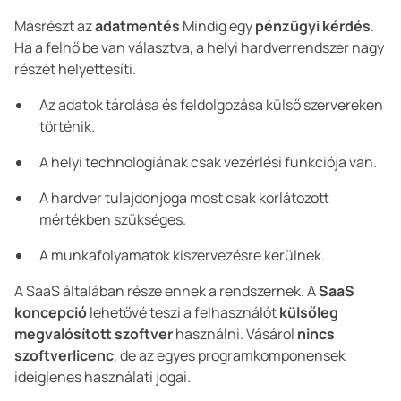
Másrészt az
adatmentés
Mindig egy
pénzügyi kérdés
.
Ha a felhő be van választva, a helyi hardverrendszer nagy
részét helyettesíti.
Az adatok tárolása és feldolgozása külső szervereken
történik.
A helyi technológiának csak vezérlési funkciója van.
A hardver tulajdonjoga most csak korlátozott
mértékben szükséges.
A munkafolyamatok kiszervezésre kerülnek.
A SaaS általában része ennek a rendszernek. A
SaaS
koncepció
lehetővé teszi a felhasználót
külsőleg
megvalósított szoftver
használni. Vásárol
nincs
szoftverlicenc
, de az egyes programkomponensek
ideiglenes használati jogai.