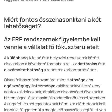
Miért fontos összehasonlítani a két
lehetőséget?
Az ERP rendszernek figyelembe kell
vennie a vállalat fő fókuszterületeit
A
különbség
A felhő és a helyszíni rendszerek között
elsősorban a következő formában rejlik
adattárolás
és a
elszámoltathatóság
a rendszer karbantartásához.
Olyan felhasználók számára, mint
Hatóságok és
egészségügyi intézmények
akik rendkívül érzékeny
adatokkal dolgoznak, általában elsőbbséget élveznek a
biztonsággal és a maximális adatellenőrzéssel szemben.
Az ügyfél- és betegadatoknak bármikor elérhetőnek kell
lenniük, függetlenül a megfelelő sávszélességtől. Itt van