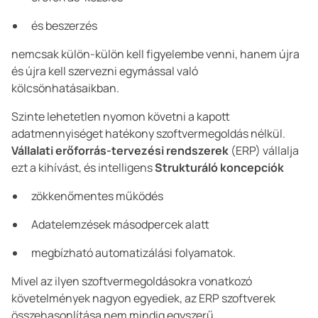
és beszerzés
nemcsak külön-külön kell figyelembe venni, hanem újra
és újra kell szervezni egymással való
kölcsönhatásaikban.
Szinte lehetetlen nyomon követni a kapott
adatmennyiséget hatékony szoftvermegoldás nélkül.
Vállalati erőforrás-tervezési rendszerek
(ERP) vállalja
ezt a kihívást, és intelligens
Strukturáló koncepciók
zökkenőmentes működés
Adatelemzések másodpercek alatt
megbízható automatizálási folyamatok.
Mivel az ilyen szoftvermegoldásokra vonatkozó
követelmények nagyon egyediek, az ERP szoftverek
összehasonlítása nem mindig egyszerű.