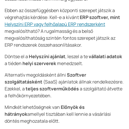
Ebben az összefüggésben központi szerepet játszik a
végrehajtás kérdése: Kell-e a kívánt
ERP szoftver, mint
Helyszíni ERP vagy felhőalapú ERP rendszerként
megvalósítható? A rugalmasság és a belső
megvalósíthatóság szintén fontos szerepet játszik az
ERP rendszerek összehasonlításakor.
Döntse el a
Helyszíni ajánlat
, leszel a te
vállalati adatok
a tiéden
helyi szerverek
menedzselt.
Alternatív megoldásként állni
Szoftver
szolgáltatásként
(SaaS) ajánlatok állnak rendelkezésre.
Ezekkel, a
teljes szoftverműködés
a szolgáltató átvette
a felhőkörnyezetében.
Mindkét lehetőségnek van
Előnyök és
hátrányok
amellyel tisztában kell lennie a vásárlási
döntés meghozatala előtt.