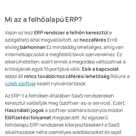
Mi az a felhőalapú ERP?
Vajon ez lesz
ERP rendszer a felhőn keresztül
a
szolgáltató által megvalósított, az
hozzáférés
Erről
elvileg
bárhonnan
Ez mindaddig lehetséges, amíg van
internetkapcsolat a megfelelő távoli szerverekhez. Ez
elkerülhetetlen, ezért ennek a megoldási változatnak a
kritikájának egyik fő pontjává válik.
Esik a kapcsolat
abból áll
nincs további hozzáférési lehetőség
Rólunk a
üzleti szoftver
kezelt nyilvántartások.
Az ERP-t a felhőben általában SaaS rendszereken
keresztül valósítják meg (szoftver-as-a-service). Ezért,
Használati jogok
a szoftver számára bizonyos módon
Előfizetési folyamat
megszerzett. Az egyszerű
felhőalapú ERP rendszerek kiterjesztéseként a SaaS
alkalmazások néha személyes adatbázisokat és saját