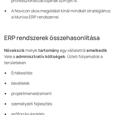
professzionalizációjának szintjét is.
A Novicon okos megoldást kínál mindkét stratégiához
a Munixo ERP rendszerrel.
ERP rendszerek összehasonlítása
Növekszik
melyik
tartomány
egy vállalatról
emelkedik
Vele a
adminisztratív költségek
. Üzleti folyamatok a
területeken
Értékesítés
bevételek
projektmenedzsment
személyzeti fejlesztés
erőforrás-kezelés