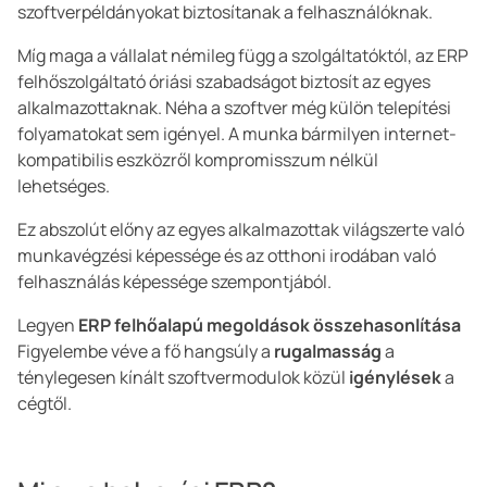
szoftverpéldányokat biztosítanak a felhasználóknak.
Míg maga a vállalat némileg függ a szolgáltatóktól, az ERP
felhőszolgáltató óriási szabadságot biztosít az egyes
alkalmazottaknak. Néha a szoftver még külön telepítési
folyamatokat sem igényel. A munka bármilyen internet-
kompatibilis eszközről kompromisszum nélkül
lehetséges.
Ez abszolút előny az egyes alkalmazottak világszerte való
munkavégzési képessége és az otthoni irodában való
felhasználás képessége szempontjából.
Legyen
ERP felhőalapú megoldások összehasonlítása
Figyelembe véve a fő hangsúly a
rugalmasság
a
ténylegesen kínált szoftvermodulok közül
igénylések
a
cégtől.