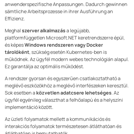
anwenderspezifische Anpassungen. Dadurch gewinnen
sämtliche Arbeitsprozesse in ihrer Ausführung an
Effizienz.
Meghal
szerver alkalmazás
a legújabb,
platformfüggetlen Microsoft.NET keretrendszerre épül,
és képes
Windows rendszeren vagy Docker
tárolóként
, szükség esetén Kubernetes-ben is
működnek. Az ügyfél modern webes technológián alapul.
Ez garantálja az optimális működést.
A rendszer gyorsan és egyszerűen csatlakoztatható a
meglévő eszközökhöz a meglévő interfészeken keresztül.
Sok esetben a
közvetlen adatcsere lehetséges
. Az
ügyfél egyénileg választhat a felhőalapú és a helyszíni
implementáció között.
Az üzleti folyamatok mellett a kommunikációs és
interakciós folyamatok természetesen átláthatóan és
átláthatóan is bemutathatók.