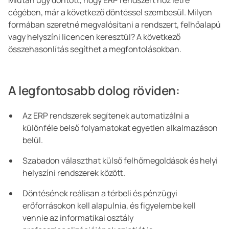
Miután úgy döntött, hogy ERP rendszert hoz létre
cégében, már a következő döntéssel szembesül. Milyen
formában szeretné megvalósítani a rendszert, felhőalapú
vagy helyszíni licencen keresztül? A következő
összehasonlítás segíthet a megfontolásokban.
A legfontosabb dolog röviden:
Az ERP rendszerek segítenek automatizálni a
különféle belső folyamatokat egyetlen alkalmazáson
belül.
Szabadon választhat külső felhőmegoldások és helyi
helyszíni rendszerek között.
Döntésének reálisan a térbeli és pénzügyi
erőforrásokon kell alapulnia, és figyelembe kell
vennie az informatikai osztály