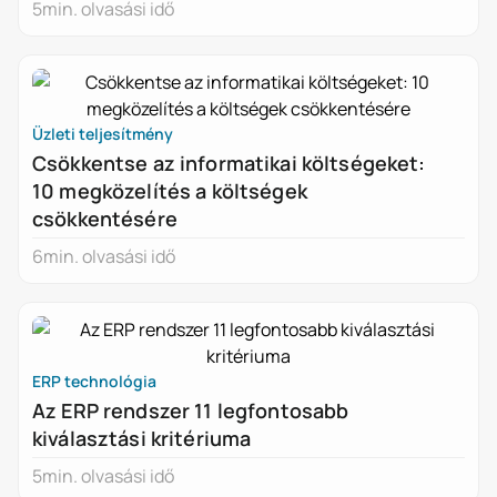
5
min. olvasási idő
Üzleti teljesítmény
Csökkentse az informatikai költségeket:
10 megközelítés a költségek
csökkentésére
6
min. olvasási idő
ERP technológia
Az ERP rendszer 11 legfontosabb
kiválasztási kritériuma
5
min. olvasási idő