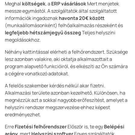
Meghal
költségek
, a
ERP vásárlások
Mert menjetek
messze egymástól. A szolgáltatók által szolgáltatott
információk ingadoznak
havonta 20€ között
(munkaállomásonként) felhőalkalmazás részeként és
legfeljebb hétszámjegyű összeg
Teljes helyszíni
megoldásokhoz.
Néhány kattintással elérheti a felhőrendszert. Szüksége
lesz azonban valakire, aki oktatja alkalmazottait a
program alapvető funkcióiról, és elkészíti az Ön számára
a cégére vonatkozó adatokat.
A felelős szakember kérdés nélkül akar fizetni.
Alkalmazási területe azonban kezelhető. Különösen, ha
megnézzük azt a sokkal nagyobb erőfeszítést, amelyet a
helyszíni rendszer megszervezése ehhez képest
eredményezhet.
Erre
Fizetési felhőrendszer
Először is, te egy
Belépési
arány
, mert
Helyszíni szoftver
Egyes szolgáltatók