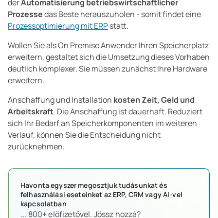
der
Automatisierung betriebswirtschaftlicher
Prozesse
das Beste herauszuholen - somit findet eine
Prozessoptimierung mit ERP
statt.
Wollen Sie als On Premise Anwender Ihren Speicherplatz
erweitern, gestaltet sich die Umsetzung dieses Vorhaben
deutlich komplexer. Sie müssen zunächst Ihre Hardware
erweitern.
Anschaffung und Installation
kosten Zeit, Geld und
Arbeitskraft
. Die Anschaffung ist dauerhaft. Reduziert
sich Ihr Bedarf an Speicherkomponenten im weiteren
Verlauf, können Sie die Entscheidung nicht
zurücknehmen.
Havonta egyszer megosztjuk tudásunkat és
felhasználási eseteinket az ERP, CRM vagy AI-vel
kapcsolatban
... 800+ előfizetővel. Jössz hozzá?