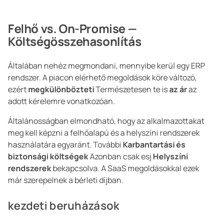
Felhő vs. On-Promise —
Költségösszehasonlítás
Általában nehéz megmondani, mennyibe kerül egy ERP
rendszer. A piacon elérhető megoldások köre változó,
ezért
megkülönbözteti
Természetesen te is
az ár
az
adott kérelemre vonatkozóan.
Általánosságban elmondható, hogy az alkalmazottakat
meg kell képzni a felhőalapú és a helyszíni rendszerek
használatára egyaránt. További
Karbantartási és
biztonsági költségek
Azonban csak esj
Helyszíni
rendszerek
bekapcsolva. A SaaS megoldásokkal ezek
már szerepelnek a bérleti díjban.
kezdeti beruházások