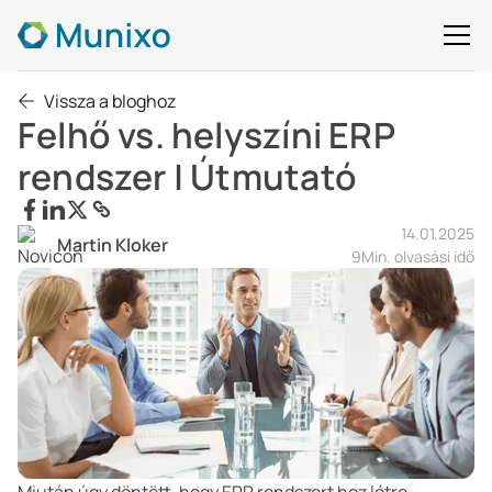
Vissza a bloghoz
Felhő vs. helyszíni ERP
rendszer | Útmutató
14.01.2025
Martin Kloker
9
Min. olvasási idő