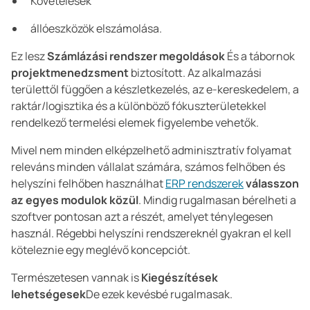
Követelések
állóeszközök elszámolása.
Ez lesz
Számlázási rendszer megoldások
És a tábornok
projektmenedzsment
biztosított. Az alkalmazási
területtől függően a készletkezelés, az e-kereskedelem, a
raktár/logisztika és a különböző fókuszterületekkel
rendelkező termelési elemek figyelembe vehetők.
Mivel nem minden elképzelhető adminisztratív folyamat
releváns minden vállalat számára, számos felhőben és
helyszíni felhőben használhat
ERP rendszerek
válasszon
az egyes modulok közül
. Mindig rugalmasan bérelheti a
szoftver pontosan azt a részét, amelyet ténylegesen
használ. Régebbi helyszíni rendszereknél gyakran el kell
köteleznie egy meglévő koncepciót.
Természetesen vannak is
Kiegészítések
lehetségesek
De ezek kevésbé rugalmasak.