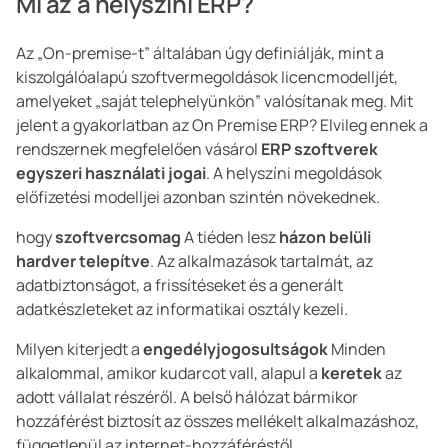
Mi az a helyszíni ERP?
Az „On-premise-t” általában úgy definiálják, mint a
kiszolgálóalapú szoftvermegoldások licencmodelljét,
amelyeket „saját telephelyünkön” valósítanak meg. Mit
jelent a gyakorlatban az On Premise ERP? Elvileg ennek a
rendszernek megfelelően vásárol
ERP szoftverek
egyszeri használati jogai
. A helyszíni megoldások
előfizetési modelljei azonban szintén növekednek.
hogy
szoftvercsomag
A tiéden lesz
házon belüli
hardver telepítve
. Az alkalmazások tartalmát, az
adatbiztonságot, a frissítéseket és a generált
adatkészleteket az informatikai osztály kezeli.
Milyen kiterjedt a
engedélyjogosultságok
Minden
alkalommal, amikor kudarcot vall, alapul a
keretek
az
adott vállalat részéről. A belső hálózat bármikor
hozzáférést biztosít az összes mellékelt alkalmazáshoz,
függetlenül az internet-hozzáféréstől.